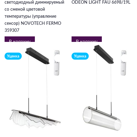
светодиодный диммируемый
ODEON LIGHT FAU 6698/19L
со сменой цветовой
температуры (управление
сенсор) NOVOTECH FERMO
359307
В корзину
В корзину
Уценка
Уценка
16 019 ₽
22 918 ₽
24644
₽
-35%
35259
₽
-35%