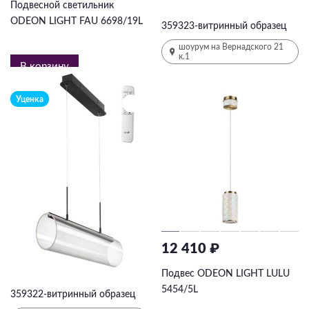
16 019 ₽
24644
₽
-35%
Подвесной светильник
ODEON LIGHT FAU 6698/19L
359323-витринный образец
шоурум на Вернадского 21
к.1
В корзину
Уценка
12 410 ₽
22 918 ₽
35259
₽
-35%
Подвес ODEON LIGHT LULU
5454/5L
359322-витринный образец