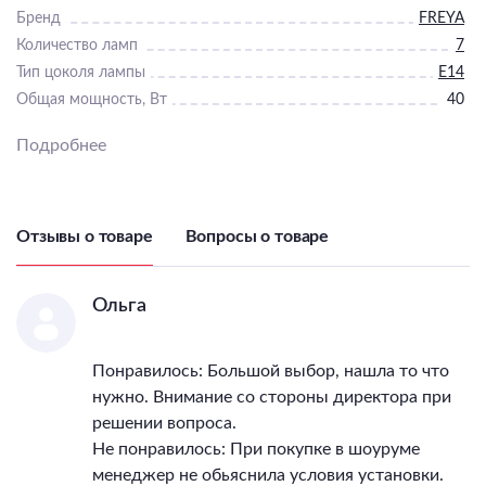
Бренд
FREYA
Количество ламп
7
Тип цоколя лампы
E14
Общая мощность, Вт
40
Светильник Высота, мм
1425
Подробнее
Светильник Диаметр, мм
760
IP, степень
пылевлагозащиты
20
Класс электро-
Отзывы о товаре
Вопросы о товаре
безопасности
I
Гарантия, месяцы
12
Ольга
Понравилось: Большой выбор, нашла то что
нужно. Внимание со стороны директора при
решении вопроса.
Не понравилось: При покупке в шоуруме
менеджер не обьяснила условия установки.