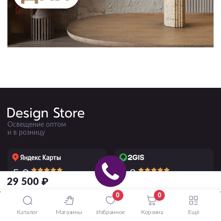
Освещение оптом
и в розницу
5.0
4.8
50+ отзывов
220+ отзывов
29 500 ₽
0
0
ПРИНИМАЕМ К ОПЛАТЕ
Каталог
Магазины
Избранное
Корзина
Ещё