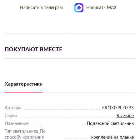
Подвесные
Написать в телеграм
Написать MAX
Каскадные
Люстры на штанге
Большие люстры
Люстры-вентиляторы
ПОКУПАЮТ ВМЕСТЕ
Комплектующие
База
Характеристики
Артикул
FR1007PL-07BS
Серия
Riverside
Назначение
Подвесной светильник
Тип светильника_По
способу крепления
крепление на планке