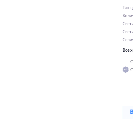
Тип 
Коли
Свет
Свет
Сери
Все 
С
С