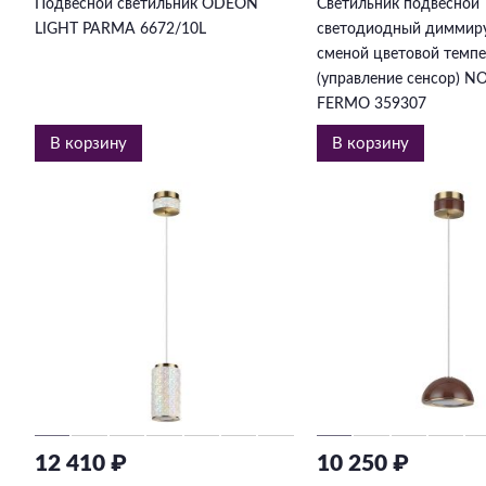
Подвесной светильник ODEON
Светильник подвесной
LIGHT PARMA 6672/10L
светодиодный диммир
сменой цветовой темп
(управление сенсор) 
FERMO 359307
В корзину
В корзину
12 410 ₽
10 250 ₽