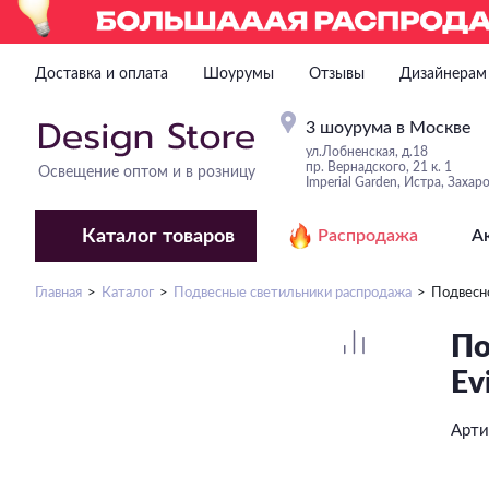
Доставка и оплата
Шоурумы
Отзывы
Дизайнерам
3 шоурума в Москве
ул.Лобненская, д.18
пр. Вернадского, 21 к. 1
Освещение оптом и в розницу
Imperial Garden, Истра, Захар
Каталог
товаров
Распродажа
А
Главная
Каталог
Подвесные светильники распродажа
Подвесн
По
Ev
Арти