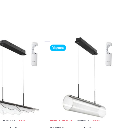
Уценка
₽
22 918 ₽
24644
₽
-35%
35259
₽
-35%