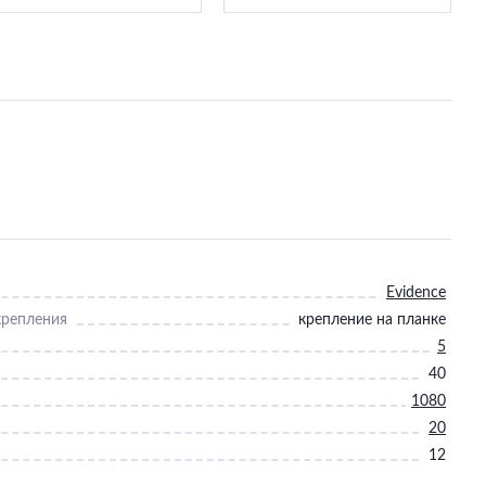
Evidence
крепления
крепление на планке
5
40
1080
20
12