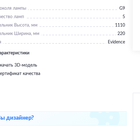
цоколя лампы
G9
чество ламп
5
ильник Высота, мм
1110
ильник Ширина, мм
220
я
Evidence
характеристики
качать 3D-модель
ертификат качества
Вы дизайнер?