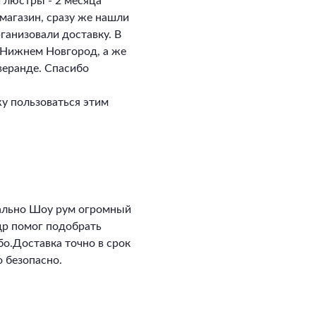
и люстры - 2 месяца
магазин, сразу же нашли
ганизовали доставку. В
в Нижнем Новгород, а же
 веранде. Спасибо
у пользоваться этим
ально Шоу рум огромный
ндр помог подобрать
о.Доставка точно в срок
 безопасно.