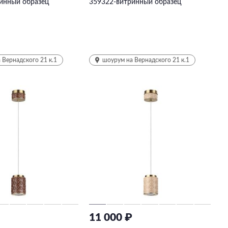
инный образец
359322-витринный образец
 Вернадского 21 к.1
шоурум на Вернадского 21 к.1
₽
11 000 ₽