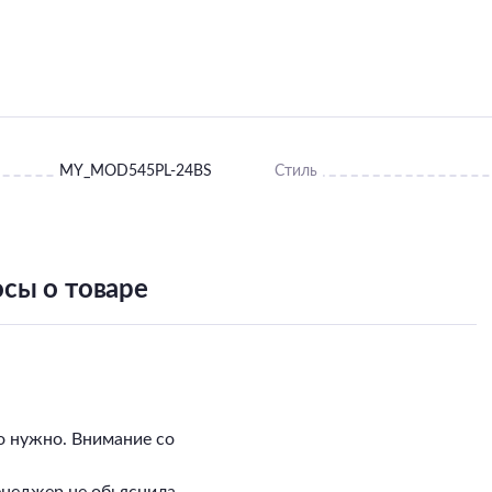
MY_MOD545PL-24BS
Стиль
сы о товаре
о нужно. Внимание со