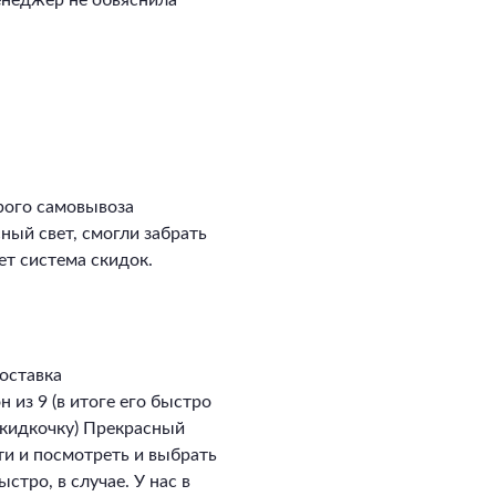
енеджер не обьяснила
рого самовывоза
сный свет, смогли забрать
ет система скидок.
оставка
 из 9 (в итоге его быстро
скидкочку) Прекрасный
ти и посмотреть и выбрать
стро, в случае. У нас в