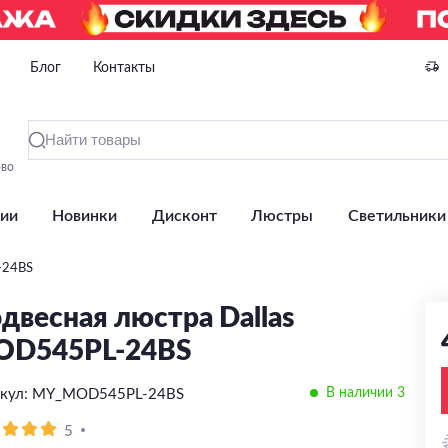
Блог
Контакты
ово
ии
Новинки
Дисконт
Люстры
Светильники
-24BS
двесная люстра Dallas
OD545PL-24BS
В наличии 3
икул: MY_MOD545PL-24BS
5