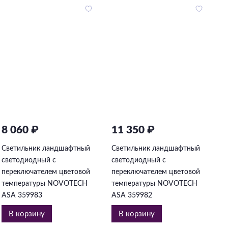
8 060 ₽
11 350 ₽
2
Светильник ландшафтный
Светильник ландшафтный
С
светодиодный с
светодиодный с
с
переключателем цветовой
переключателем цветовой
п
температуры NOVOTECH
температуры NOVOTECH
т
ASA 359983
ASA 359982
A
В корзину
В корзину