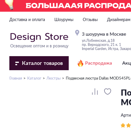
Доставка и оплата
Шоурумы
Отзывы
Дизайнерам
3 шоурума в Москве
ул.Лобненская, д.18
пр. Вернадского, 21 к. 1
Освещение оптом и в розницу
Imperial Garden, Истра, Захар
Каталог
товаров
Распродажа
Акц
Главная
Каталог
Люстры
Подвесная люстра Dallas MOD545PL
По
M
Арт