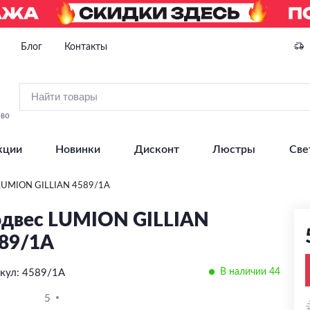
Блог
Контакты
ово
кции
Новинки
Дисконт
Люстры
Све
LUMION GILLIAN 4589/1A
двес LUMION GILLIAN
89/1A
В наличии 44
кул: 4589/1A
5