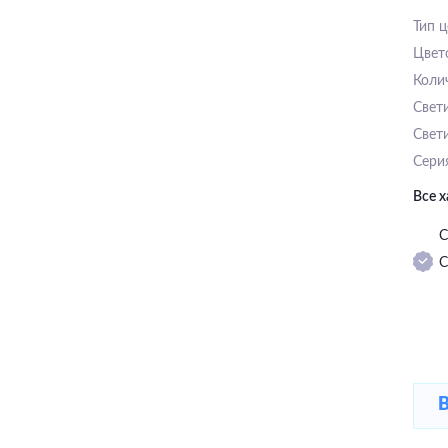
Тип 
Цвет
Коли
Свет
Свет
Сери
Все 
С
С