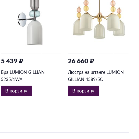
5 439 ₽
26 660 ₽
2
Бра LUMION GILLIAN
Люстра на штанге LUMION
Л
5235/1WA
GILLIAN 4589/5C
4
В корзину
В корзину