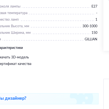
цоколя лампы
E27
овая температура
-
чество ламп
1
ильник Высота, мм
300-1000
ильник Ширина, мм
150
я
GILLIAN
характеристики
качать 3D-модель
ертификат качества
Вы дизайнер?