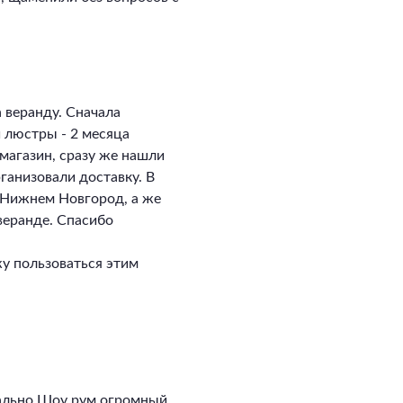
 веранду. Сначала
и люстры - 2 месяца
магазин, сразу же нашли
ганизовали доставку. В
в Нижнем Новгород, а же
 веранде. Спасибо
у пользоваться этим
ально Шоу рум огромный