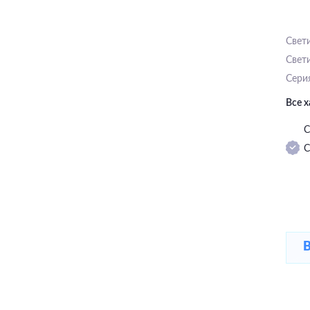
Свет
Свет
Сери
Все 
С
С