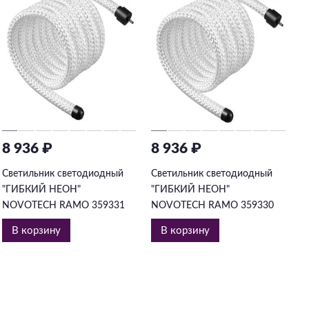
8 936 ₽
8 936 ₽
6
Светильник светодиодный
Светильник светодиодный
С
"ГИБКИЙ НЕОН"
"ГИБКИЙ НЕОН"
"
NOVOTECH RAMO 359331
NOVOTECH RAMO 359330
N
В корзину
В корзину