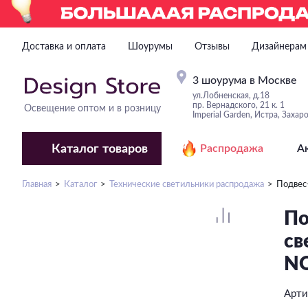
Доставка и оплата
Шоурумы
Отзывы
Дизайнерам
3 шоурума в Москве
ул.Лобненская, д.18
пр. Вернадского, 21 к. 1
Освещение оптом и в розницу
Imperial Garden, Истра, Захар
Каталог
товаров
Распродажа
А
Главная
Каталог
Технические светильники распродажа
Подвес
По
св
N
Арти