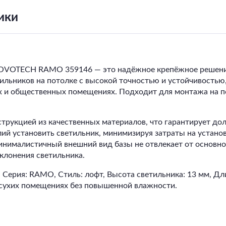
ики
OVOTECH RAMO 359146 — это надёжное крепёжное решение 
тильников на потолке с высокой точностью и устойчивостью
х и общественных помещениях. Подходит для монтажа на по
струкцией из качественных материалов, что гарантирует до
ий установить светильник, минимизируя затраты на установ
инималистичный внешний вид базы не отвлекает от основно
клонения светильника.
ерия: RAMO, Стиль: лофт, Высота светильника: 13 мм, Дли
 сухих помещениях без повышенной влажности.