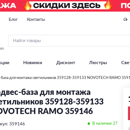
Блог
Контакты
ово
кции
Новинки
Дисконт
Люстры
Све
-база для монтажа светильников 359128-359133 NOVOTECH RAMO 359
двес-база для монтажа
етильников 359128-359133
OVOTECH RAMO 359146
В наличии 27
кул: 359146