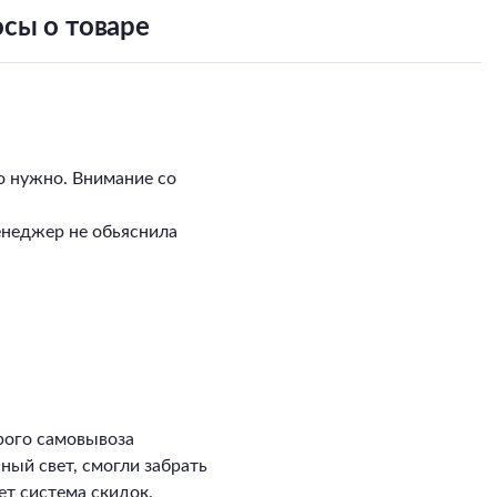
сы о товаре
о нужно. Внимание со
енеджер не обьяснила
рого самовывоза
сный свет, смогли забрать
ет система скидок.