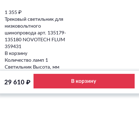
1 355 ₽
Трековый светильник для
низковольтного
шинопровода арт. 135179-
135180 NOVOTECH FLUM
359431
В корзину
Количество ламп 1
Светильник Высота, мм
18,6
LED
В корзину
29 610 ₽