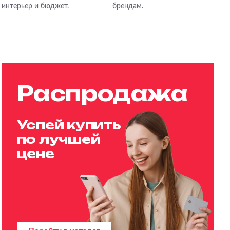
интерьер и бюджет.
брендам.
Распродажа
Успей купить
по лучшей
цене