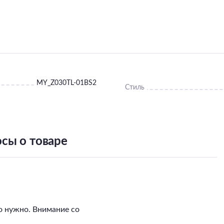
MY_Z030TL-01BS2
Стиль
сы о товаре
о нужно. Внимание со