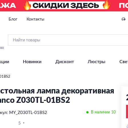
Блог
Контакты
ово
кции
Новинки
Дисконт
Люстры
Све
-01BS2
стольная лампа декоративная
anco Z030TL-01BS2
В наличии 10
кул: MY_Z030TL-01BS2
5