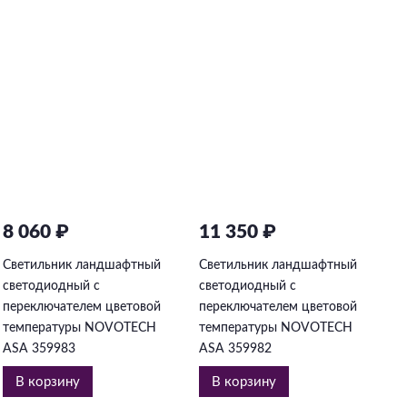
8 060 ₽
11 350 ₽
2
Светильник ландшафтный
Светильник ландшафтный
С
светодиодный с
светодиодный с
с
переключателем цветовой
переключателем цветовой
п
температуры NOVOTECH
температуры NOVOTECH
т
ASA 359983
ASA 359982
A
В корзину
В корзину