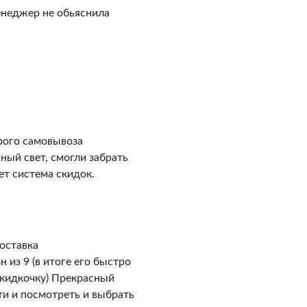
енеджер не обьяснила
рого самовывоза
сный свет, смогли забрать
ет система скидок.
оставка
 из 9 (в итоге его быстро
скидкочку) Прекрасный
ти и посмотреть и выбрать