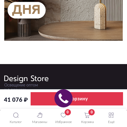
Освещение оптом
и в розницу
В корзину
41 076 ₽
5.0
4.8
0
0
50+ отзывов
220+ отзывов
Каталог
Магазины
Избранное
Корзина
Ещё