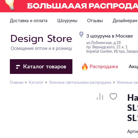
Доставка и оплата
Шоурумы
Отзывы
Дизайнерам
3 шоурума в Москве
ул.Лобненская, д.18
пр. Вернадского, 21 к. 1
Освещение оптом и в розницу
Imperial Garden, Истра, Захар
Каталог
товаров
Распродажа
Акц
Главная
Каталог
Уличные светильники распродажа
Уличные св
На
SL
SL
Арти