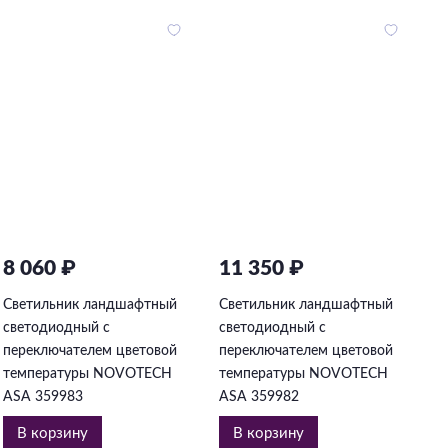
8 060 ₽
11 350 ₽
2
Светильник ландшафтный
Светильник ландшафтный
С
светодиодный с
светодиодный с
с
переключателем цветовой
переключателем цветовой
п
температуры NOVOTECH
температуры NOVOTECH
т
ASA 359983
ASA 359982
A
В корзину
В корзину