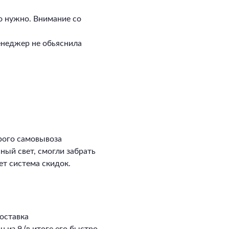
о нужно. Внимание со
енеджер не обьяснила
рого самовывоза
сный свет, смогли забрать
ет система скидок.
оставка