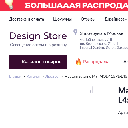
Доставка и оплата
Шоурумы
Отзывы
Дизайнерам
3 шоурума в Москве
ул.Лобненская, д.18
пр. Вернадского, 21 к. 1
Освещение оптом и в розницу
Imperial Garden, Истра, Захар
Каталог
товаров
Распродажа
А
Главная
Каталог
Люстры
Maytoni Saturno MY_MOD415PL-L4
Ma
L4
Арт