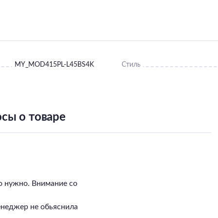
MY_MOD415PL-L45BS4K
Стиль
сы о товаре
о нужно. Внимание со
енеджер не обьяснила