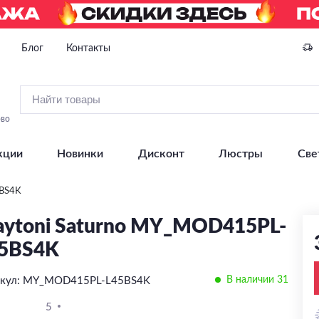
Блог
Контакты
ово
кции
Новинки
Дисконт
Люстры
Све
5BS4K
ytoni Saturno MY_MOD415PL-
5BS4K
В наличии 31
икул: MY_MOD415PL-L45BS4K
5