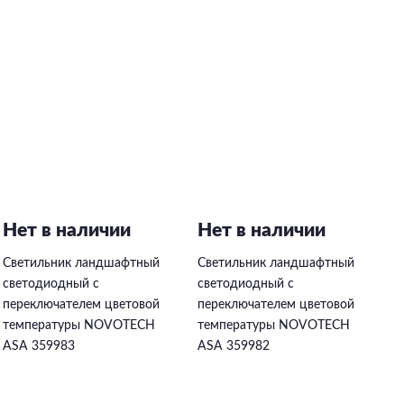
Нет в наличии
Нет в наличии
Н
Светильник ландшафтный
Светильник ландшафтный
С
светодиодный с
светодиодный с
с
переключателем цветовой
переключателем цветовой
п
температуры NOVOTECH
температуры NOVOTECH
т
ASA 359983
ASA 359982
A