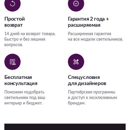
Подвесные
Каскадные
Простой
Гарантия 2 года +
Люстры на штанге
возврат
расширяемая
Большие люстры
14 дней на возврат товара.
Расширенная гарантия
Быстро и без лишних
на все модели светильников.
Люстры-вентиляторы
вопросов.
Комплектующие
База
Бесплатная
Спецусловия
консультация
для дизайнеров
Поможем подобрать
Партнёрские программы
светильники под ваш
и доступ к эксклюзивным
интерьер и бюджет.
брендам.