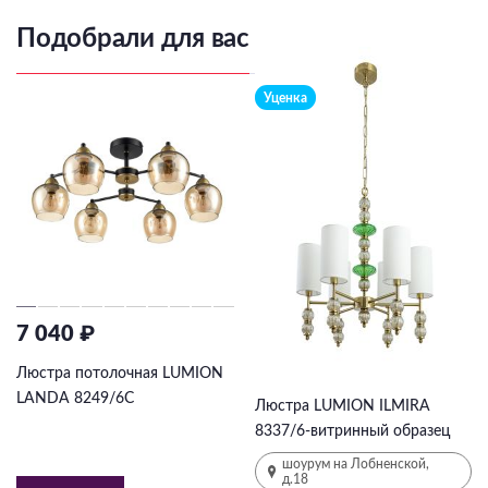
Подобрали для вас
Уценка
7 040 ₽
15 750 ₽
31500
₽
-50%
Люстра потолочная LUMION
LANDA 8249/6C
Люстра LUMION ILMIRA
8337/6-витринный образец
шоурум на Лобненской,
д.18