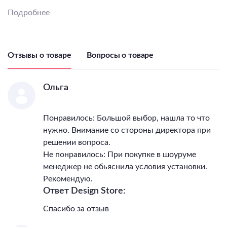
лампы, Вт
99
Подробнее
Общая мощность, Вт
99
Светильник Высота, мм
330-1721
Светильник Высота без
цепи, мм
330
Отзывы о товаре
Вопросы о товаре
Светильник Ширина, мм
755
Светильник Диаметр, мм
755
IP, степень
Ольга
пылевлагозащиты
20
Температурный режим
0...+40
Понравилось: Большой выбор, нашла то что
Гарантия, месяцы
30
нужно. Внимание со стороны директора при
Тип поверхности арматуры
гальваника/полуматовый
решении вопроса.
Тип поверхности плафонов
матовый
Не понравилось: При покупке в шоуруме
Материал декора
керамика
менеджер не обьяснила условия установки.
Цвет декора
зеленый
Рекомендую.
Цветовая температура
2000/3000/4000
Ответ Design Store:
Спасибо за отзыв