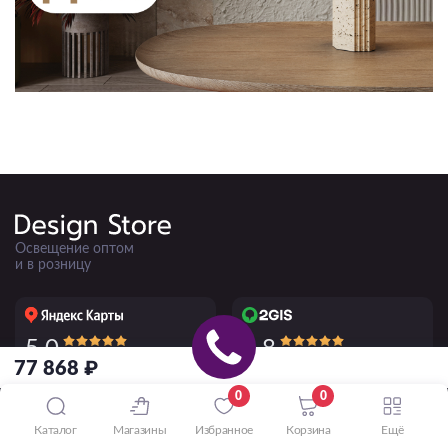
Освещение оптом
и в розницу
5.0
4.8
50+ отзывов
220+ отзывов
77 868 ₽
0
0
ПРИНИМАЕМ К ОПЛАТЕ
Каталог
Магазины
Избранное
Корзина
Ещё