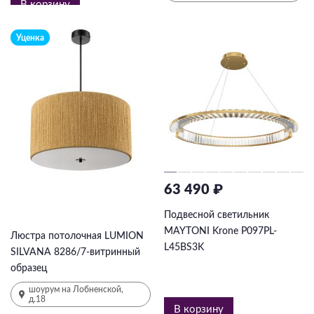
В корзину
Уценка
63 490 ₽
7 665 ₽
15330
₽
-50%
Подвесной светильник
MAYTONI Krone P097PL-
Люстра потолочная LUMION
L45BS3K
SILVANA 8286/7-витринный
образец
шоурум на Лобненской,
д.18
В корзину