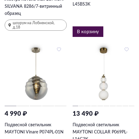
L45BS3K
SILVANA 8286/7-витринный
образец
шоурум на Лобненской,
д.18
В корзину
4 990 ₽
13 490 ₽
Подвесной светильник
Подвесной светильник
MAYTONI Vinare P074PL-01N
MAYTONI COLLAR P069PL-