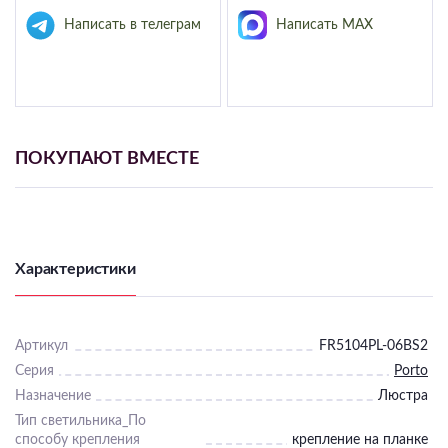
Подвесные
Написать в телеграм
Написать MAX
Каскадные
Люстры на штанге
Большие люстры
Люстры-вентиляторы
ПОКУПАЮТ ВМЕСТЕ
Комплектующие
База
Характеристики
Артикул
FR5104PL-06BS2
Серия
Porto
Назначение
Люстра
Тип светильника_По
способу крепления
крепление на планке