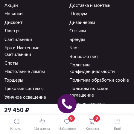
Акции
Доставка и монтаж
Новинки
Шоурум
Дисконт
Дизайнерам
Люстры
Отзывы
Светильники
Бренды
Бра и Настенные
Блог
светильники
Вопрос-ответ
Споты
Политика
Настольные лампы
конфиденциальности
Торшеры
Политика обработки cookie
Трековые системы
Пользовательское
соглашение
Уличное освещение
Условия возврата
Точечные светильники
29 450 ₽
Лампочки
0
0
Светодиодная подсветка
Каталог
Магазины
Избранное
Корзина
Ещё