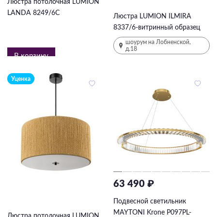
31500
₽
-50%
Люстра потолочная LUMION
LANDA 8249/6C
Люстра LUMION ILMIRA
8337/6-витринный образец
шоурум на Лобненской,
д.18
В корзину
Уценка
63 490 ₽
7 665 ₽
15330
₽
-50%
Подвесной светильник
MAYTONI Krone P097PL-
Люстра потолочная LUMION