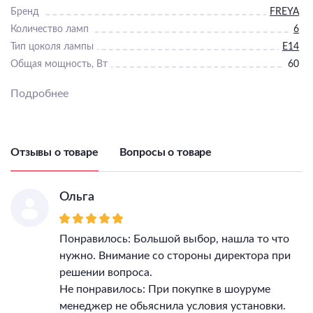
Бренд
FREYA
Количество ламп
6
Тип цоколя лампы
E14
Общая мощность, Вт
60
Светильник Высота, мм
715
Подробнее
Светильник Диаметр, мм
650
IP, степень
пылевлагозащиты
20
Класс электро-
Отзывы о товаре
Вопросы о товаре
безопасности
I
Гарантия, месяцы
12
Ольга
Понравилось: Большой выбор, нашла то что
нужно. Внимание со стороны директора при
решении вопроса.
Не понравилось: При покупке в шоуруме
менеджер не обьяснила условия установки.