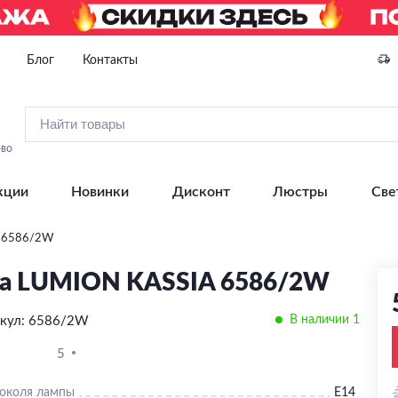
Блог
Контакты
ово
кции
Новинки
Дисконт
Люстры
Све
A 6586/2W
а LUMION KASSIA 6586/2W
В наличии 1
кул: 6586/2W
5
цоколя лампы
E14