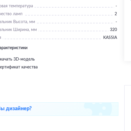
овая температура
-
чество ламп
2
ильник Высота, мм
-
ильник Ширина, мм
320
я
KASSIA
характеристики
качать 3D-модель
ертификат качества
Вы дизайнер?