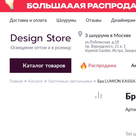
Доставка и оплата
Шоурумы
Отзывы
Дизайнерам
3 шоурума в Москве
ул.Лобненская, д.18
пр. Вернадского, 21 к. 1
Освещение оптом и в розницу
Imperial Garden, Истра, Захар
Каталог
товаров
Распродажа
А
Главная
Каталог
Настенные светильники
Бра LUMION KASSI
Бр
Арти
Тип 