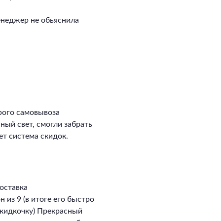
енеджер не обьяснила
рого самовывоза
сный свет, смогли забрать
ет система скидок.
оставка
 из 9 (в итоге его быстро
скидкочку) Прекрасный