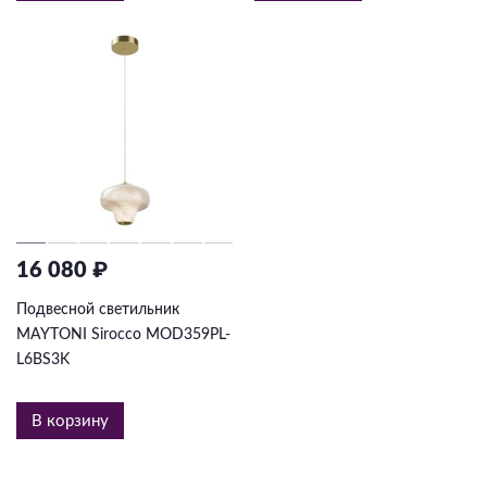
Подвесные
Каскадные
Люстры на штанге
Большие люстры
Люстры-вентиляторы
Комплектующие
База
16 080 ₽
Подвесной светильник
MAYTONI Sirocco MOD359PL-
L6BS3K
В корзину