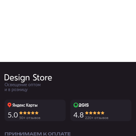
Подвесные
Каскадные
Люстры на штанге
Большие люстры
Люстры-вентиляторы
Комплектующие
База
Освещение оптом
и в розницу
5.0
4.8
50+ отзывов
220+ отзывов
ПРИНИМАЕМ К ОПЛАТЕ