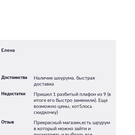
Елена
А
Достоинства
Наличие шоурума, быстрая
До
доставка
Недостатки
Пришел 1 разбитый плафон из 9 (в
итоге его быстро заменили). Еще
возможно цены, хот5лось
скидкочку)
Отзыв
Прекрасный магазин,есть шрурум
в который можно зайти и
посмотреть и выбрать все