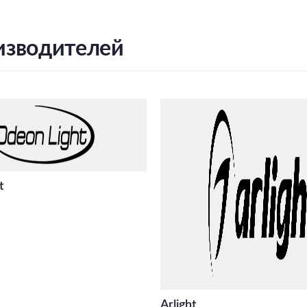
изводителей
t
Arlight