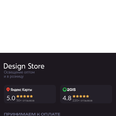
Подвесные
Каскадные
Люстры на штанге
Большие люстры
Люстры-вентиляторы
Комплектующие
База
Освещение оптом
и в розницу
5.0
4.8
50+ отзывов
220+ отзывов
ПРИНИМАЕМ К ОПЛАТЕ