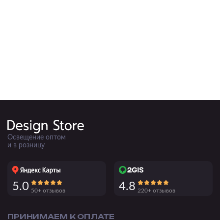
Подвесные
Каскадные
Люстры на штанге
Большие люстры
Люстры-вентиляторы
Комплектующие
База
Освещение оптом
и в розницу
5.0
4.8
50+ отзывов
220+ отзывов
ПРИНИМАЕМ К ОПЛАТЕ