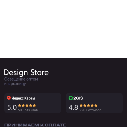
Подвесные
Каскадные
Люстры на штанге
Большие люстры
Люстры-вентиляторы
Комплектующие
База
Освещение оптом
и в розницу
5.0
4.8
50+ отзывов
220+ отзывов
ПРИНИМАЕМ К ОПЛАТЕ