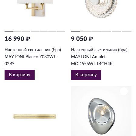
Подвесные
Каскадные
Люстры на штанге
Большие люстры
16 990 ₽
9 050 ₽
Люстры-вентиляторы
Настенный светильник (бра)
Настенный светильник (бра)
MAYTONI Bianco Z030WL-
MAYTONI Amulet
Комплектующие
02BS
MOD555WL-L4CH4K
База
В корзину
В корзину