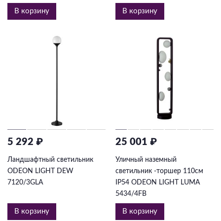
Подвесные
В корзину
В корзину
Каскадные
Люстры на штанге
Большие люстры
Люстры-вентиляторы
Комплектующие
База
5 292 ₽
25 001 ₽
Ландшафтный светильник
Уличный наземный
ODEON LIGHT DEW
светильник -торшер 110см
7120/3GLA
IP54 ODEON LIGHT LUMA
5434/4FB
В корзину
В корзину